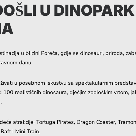
OŠLI U DINOPARK
NA
tinacija u blizini Poreča, gdje se dinosauri, priroda, zab
oravnom danu.
ivati ​​u posebnom iskustvu sa spektakularnim predstav
 100 realističnih dinosaura, dječjim zoološkim vrtom, j
.
jedeće atrakcije: Tortuga Pirates, Dragon Coaster, Tramon
Raft i Mini Train.