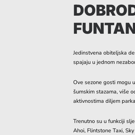
DOBROD
FUNTA
Jedinstvena obiteljska des
spajaju u jednom nezab
Ove sezone gosti mogu už
šumskim stazama, više od
aktivnostima diljem parka
Trenutno su u funkciji sl
Ahoi, Flintstone Taxi, Sky 