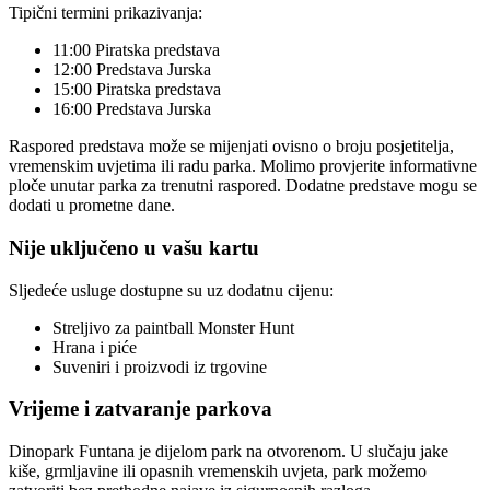
Tipični termini prikazivanja:
11:00 Piratska predstava
12:00 Predstava Jurska
15:00 Piratska predstava
16:00 Predstava Jurska
Raspored predstava može se mijenjati ovisno o broju posjetitelja,
vremenskim uvjetima ili radu parka. Molimo provjerite informativne
ploče unutar parka za trenutni raspored. Dodatne predstave mogu se
dodati u prometne dane.
Nije uključeno u vašu kartu
Sljedeće usluge dostupne su uz dodatnu cijenu:
Streljivo za paintball Monster Hunt
Hrana i piće
Suveniri i proizvodi iz trgovine
Vrijeme i zatvaranje parkova
Dinopark Funtana je dijelom park na otvorenom. U slučaju jake
kiše, grmljavine ili opasnih vremenskih uvjeta, park možemo