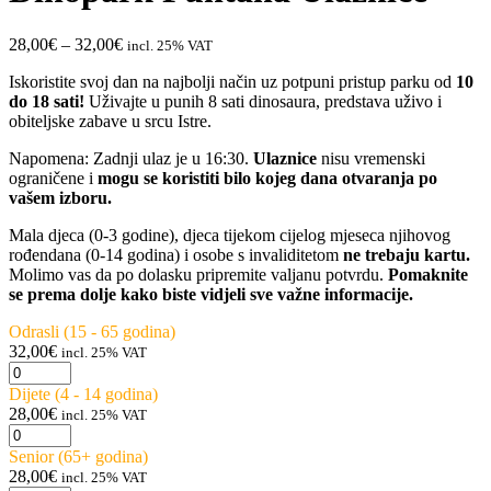
Raspon
28,00
€
–
32,00
€
incl. 25% VAT
cijena:
Iskoristite svoj dan na najbolji način uz potpuni pristup parku od
10
od
do 18 sati!
Uživajte u punih 8 sati dinosaura, predstava uživo i
28,00€
obiteljske zabave u srcu Istre.
do
32,00€
Napomena: Zadnji ulaz je u 16:30.
Ulaznice
nisu vremenski
ograničene i
mogu se koristiti bilo kojeg dana otvaranja po
vašem izboru.
Mala djeca (0-3 godine), djeca tijekom cijelog mjeseca njihovog
rođendana (0-14 godina) i osobe s invaliditetom
ne trebaju kartu.
Molimo vas da po dolasku pripremite valjanu potvrdu.
Pomaknite
se prema dolje kako biste vidjeli sve važne informacije.
Odrasli (15 - 65 godina)
32,00
€
incl. 25% VAT
Dinopark
Funtana
Dijete (4 - 14 godina)
Ulaznice
28,00
€
incl. 25% VAT
količina
Dinopark
Funtana
Senior (65+ godina)
Ulaznice
28,00
€
incl. 25% VAT