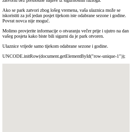
zatvoriti bez prethodne najave iz sigurnosnih razloga.
Ako se park zatvori zbog lošeg vremena, vaša ulaznica može se
iskoristiti za još jedan posjet tijekom iste odabrane sezone i godine.
Povrat novca nije moguć.
Molimo provjerite informacije o otvaranju večer prije i ujutro na dan
vašeg posjeta kako biste bili sigurni da je park otvoren.
Ulaznice vrijede samo tijekom odabrane sezone i godine.
UNCODE.initRow(document.getElementById("row-unique-1"));