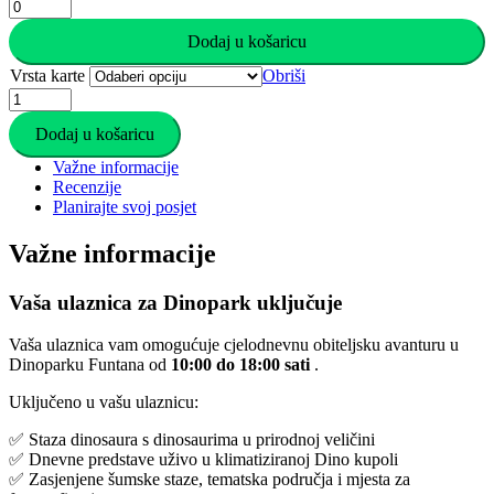
količina
Dinopark
Funtana
Dodaj u košaricu
Ulaznice
količina
Vrsta karte
Obriši
Dinopark
Funtana
Dodaj u košaricu
Ulaznice
količina
Važne informacije
Recenzije
Planirajte svoj posjet
Važne informacije
Vaša ulaznica za Dinopark uključuje
Vaša ulaznica vam omogućuje cjelodnevnu obiteljsku avanturu u
Dinoparku Funtana od
10:00 do 18:00 sati
.
Uključeno u vašu ulaznicu:
✅ Staza dinosaura s dinosaurima u prirodnoj veličini
✅ Dnevne predstave uživo u klimatiziranoj Dino kupoli
✅ Zasjenjene šumske staze, tematska područja i mjesta za