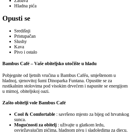
Zabava
Hladna pića
Opusti se
Središnji
Pristupačan
Slushy
Kava
Pivo i ostalo
Bambus Café – Vaše obiteljsko utočište u hladu
Pobjegnite od ljetnih vrućina u Bambus Caféu, smještenom u
hladnoj, sjenovitoj šumi Dinoparka Funtana. Opustite se za
rustikalnim stolovima pod visokim drvećem i napunite se energijom
u mirnoj, obiteljskoj oazi.
Zašto obitelji vole Bambus Café
Cool & Comfortable
: savršeno mjesto za bijeg od hrvatskog
sunca.
Mogućnosti za obitelj
: uživajte u glatkom ledu,
osvježavajućim pićima, hladnom pivu i sladoledima za djecu.