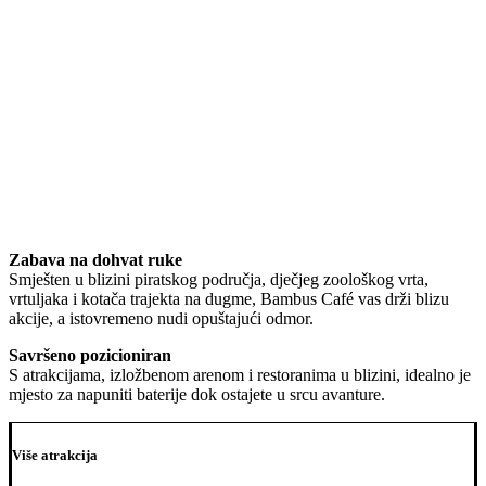
Zabava na dohvat ruke
Smješten u blizini piratskog područja, dječjeg zoološkog vrta,
vrtuljaka i kotača trajekta na dugme, Bambus Café vas drži blizu
akcije, a istovremeno nudi opuštajući odmor.
Savršeno pozicioniran
S atrakcijama, izložbenom arenom i restoranima u blizini, idealno je
mjesto za napuniti baterije dok ostajete u srcu avanture.
Više atrakcija