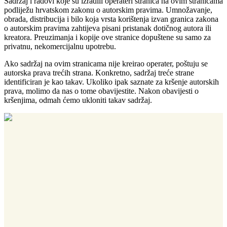
Sadržaj i radovi koje su izradili operateri stranica na ovim stranicama
podliježu hrvatskom zakonu o autorskim pravima. Umnožavanje,
obrada, distribucija i bilo koja vrsta korištenja izvan granica zakona
o autorskim pravima zahtijeva pisani pristanak dotičnog autora ili
kreatora. Preuzimanja i kopije ove stranice dopuštene su samo za
privatnu, nekomercijalnu upotrebu.
Ako sadržaj na ovim stranicama nije kreirao operater, poštuju se
autorska prava trećih strana. Konkretno, sadržaj treće strane
identificiran je kao takav. Ukoliko ipak saznate za kršenje autorskih
prava, molimo da nas o tome obavijestite. Nakon obavijesti o
kršenjima, odmah ćemo ukloniti takav sadržaj.