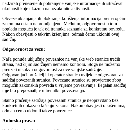
nadzirati prenesene ili pohranjene vanjske informacije ili istraživati ​​
okolnosti koje ukazuju na nezakonite aktivnosti.
Obveze uklanjanja ili blokiranja korištenja informacija prema općim
zakonima ostaju nepromijenjene. Međutim, odgovornost u tom
pogledu moguća je tek od trenutka saznanja za konkretnu povredu.
Nakon obavijesti o takvim kršenjima, odmah ćemo ukloniti ovaj
sadržaj.
Odgovornost za vezu:
Naša ponuda uključuje poveznice na vanjske web stranice trećih
strana, nad čijim sadržajem nemamo kontrolu. Stoga ne možemo
preuzeti nikakvu odgovornost za ove vanjske sadržaje.
Odgovarajući pružatelj ili operater stranica uvijek je odgovoran za
sadržaj povezanih stranica. Povezane stranice su provjerene zbog
mogućih zakonskih povreda u vrijeme povezivanja. Ilegalan sadržaj
nije bio prepoznatljiv u trenutku povezivanja.
Stalno praćenje sadržaja povezanih stranica je neopravdano bez
konkretnih dokaza o kršenju zakona. Nakon obavijesti o kršenjima,
odmah ćemo ukloniti takve poveznice.
Autorska prava: