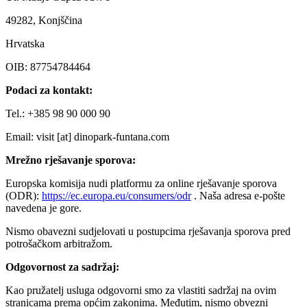
49282, Konjščina
Hrvatska
OIB: 87754784464
Podaci za kontakt:
Tel.: +385 98 90 000 90
Email: visit [at] dinopark-funtana.com
Mrežno rješavanje sporova:
Europska komisija nudi platformu za online rješavanje sporova
(ODR):
https://ec.europa.eu/consumers/odr
. Naša adresa e-pošte
navedena je gore.
Nismo obavezni sudjelovati u postupcima rješavanja sporova pred
potrošačkom arbitražom.
Odgovornost za sadržaj:
Kao pružatelj usluga odgovorni smo za vlastiti sadržaj na ovim
stranicama prema općim zakonima. Međutim, nismo obvezni