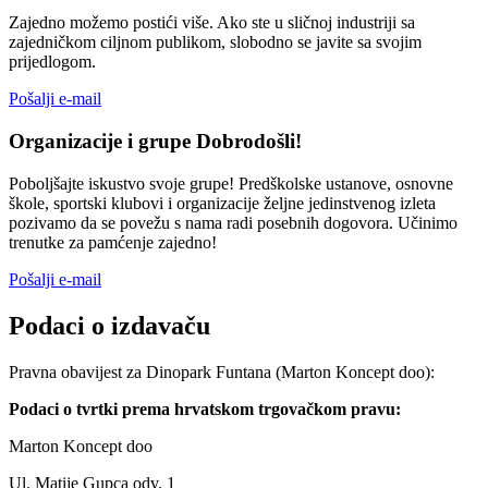
Zajedno možemo postići više. Ako ste u sličnoj industriji sa
zajedničkom ciljnom publikom, slobodno se javite sa svojim
prijedlogom.
Pošalji e-mail
Organizacije i grupe Dobrodošli!
Poboljšajte iskustvo svoje grupe! Predškolske ustanove, osnovne
škole, sportski klubovi i organizacije željne jedinstvenog izleta
pozivamo da se povežu s nama radi posebnih dogovora. Učinimo
trenutke za pamćenje zajedno!
Pošalji e-mail
Podaci o izdavaču
Pravna obavijest za Dinopark Funtana (Marton Koncept doo):
Podaci o tvrtki prema hrvatskom trgovačkom pravu:
Marton Koncept doo
Ul. Matije Gupca odv. 1