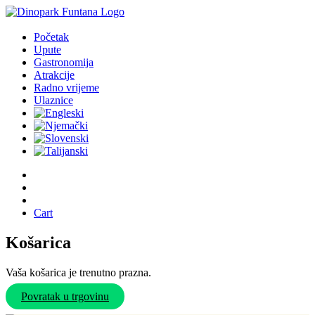
Početak
Upute
Gastronomija
Atrakcije
Radno vrijeme
Ulaznice
Cart
Košarica
Vaša košarica je trenutno prazna.
Povratak u trgovinu