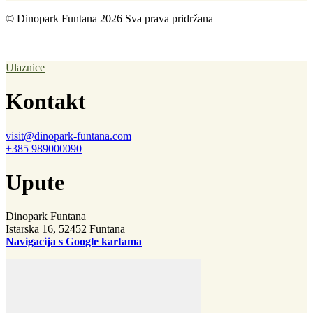
© Dinopark Funtana 2026 Sva prava pridržana
.
Uvjeti korištenja
|
Impresum
|
Pravila privatnosti
|
Izrada web stranice tvrtke Best
Presented
Ulaznice
Kontakt
visit@dinopark-funtana.com
+385 989000090
Upute
Dinopark Funtana
Istarska 16, 52452 Funtana
Navigacija s Google kartama