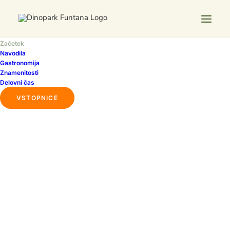
Začetek
Navodila
Gastronomija
Znamenitosti
Vstopnice
Delovni čas
VSTOPNICE
KUPITE VSTOPNICE
Danes smo zaprti.