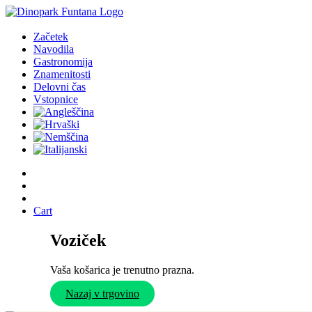
Začetek
Navodila
Gastronomija
Znamenitosti
Delovni čas
Vstopnice
Cart
Voziček
Vaša košarica je trenutno prazna.
Nazaj v trgovino