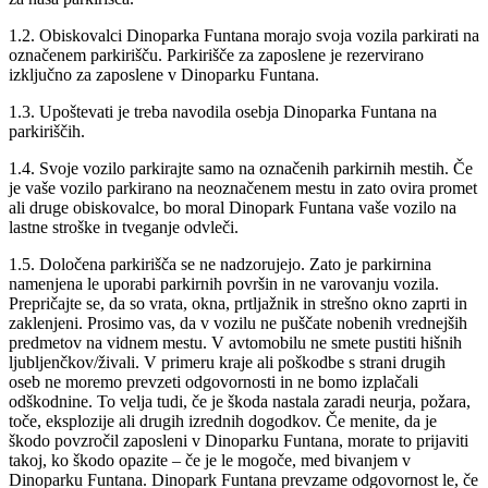
1.2. Obiskovalci Dinoparka Funtana morajo svoja vozila parkirati na
označenem parkirišču. Parkirišče za zaposlene je rezervirano
izključno za zaposlene v Dinoparku Funtana.
1.3. Upoštevati je treba navodila osebja Dinoparka Funtana na
parkiriščih.
1.4. Svoje vozilo parkirajte samo na označenih parkirnih mestih. Če
je vaše vozilo parkirano na neoznačenem mestu in zato ovira promet
ali druge obiskovalce, bo moral Dinopark Funtana vaše vozilo na
lastne stroške in tveganje odvleči.
1.5. Določena parkirišča se ne nadzorujejo. Zato je parkirnina
namenjena le uporabi parkirnih površin in ne varovanju vozila.
Prepričajte se, da so vrata, okna, prtljažnik in strešno okno zaprti in
zaklenjeni. Prosimo vas, da v vozilu ne puščate nobenih vrednejših
predmetov na vidnem mestu. V avtomobilu ne smete pustiti hišnih
ljubljenčkov/živali. V primeru kraje ali poškodbe s strani drugih
oseb ne moremo prevzeti odgovornosti in ne bomo izplačali
odškodnine. To velja tudi, če je škoda nastala zaradi neurja, požara,
toče, eksplozije ali drugih izrednih dogodkov. Če menite, da je
škodo povzročil zaposleni v Dinoparku Funtana, morate to prijaviti
takoj, ko škodo opazite – če je le mogoče, med bivanjem v
Dinoparku Funtana. Dinopark Funtana prevzame odgovornost le, če