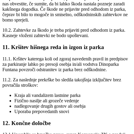
nas obvestite, če sumite, da bi lahko škoda nastala pozneje zaradi
kakšnega dogodka. Če škode ne prijavite pred odhodom iz parka,
čeprav bi bilo to mogoče in smiselno, odškodninskih zahtevkov ne
bomo sprejeli.
10.2. Zahtevke za škodo je treba prijaviti pred odhodom iz parka.
Kasneje vloženi zahtevki ne bodo upoštevani.
11. Kršitev hišnega reda in izgon iz parka
11.1. Kršitev katerega koli od zgoraj navedenih pravil in predpisov
za parkiranje lahko po presoji osebja in/ali vodstva Dinoparka
Funtana povzroči odstranitev iz parka brez odškodnine.
11.2. Za naslednje prekrške bo sledila takojšnja izključitev brez
povračila stroškov:
Kraja ali vandalizem lastnine parka
Fizično nasilje ali grozeče vedenje
nadlegovanje drugih gostov ali osebja
Uporaba prepovedanih snovi
12. Končne določbe