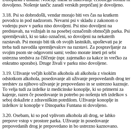
dovoljeno. Nošenje tančic zaradi verskih prepričanj je dovoljeno.
3.18. Psi so dobrodošli, vendar morajo biti ves čas na kratkem
povodcu in pod nadzorom. Nevarni psi v skladu z zakonom o
vodenju psov v parku niso dovoljeni. Psi niso dovoljeni na
predstavah, na vožnjah in na posebej označenih območjih parka. Psi
spremljevalci, ki so tako označeni, so dovoljeni na nekaterih
razstavah. Psi morajo biti tik ob svojih lastnikih, upoštevati pa je
treba tudi navodila spremljevalcev na razstavi. Za pospravljanje za
svojim psom ste odgovorni sami; vedno morate imeti pri sebi
ustrezna sredstva za čiščenje (npr. zajemalko za kakce in vrečko za
enkratno uporabo). Druge živali v parku niso dovoljene.
3.19. Uživanje večjih količin alkohola ali alkohola z visokim
odstotkom alkohola, posedovanje ali uživanje prepovedanih drog ter
sredstev za njihovo uživanje je prepovedano in se ustrezno kaznuje.
To velja tudi za izdelke iz medicinske konoplje, ki so primerni za
kajenje, razen če posedovanje in potrebo po nošenju teh izdelkov s
seboj dokažete z zdravniškim potrdilom. Uživanje konoplje in
izdelkov iz konoplje v Dinoparku Funtana ni dovoljeno.
3.20. Osebam, ki so pod vplivom alkohola ali drog, se lahko
prepove vstop v prostore parka. Uživanje in posedovanje
prepovedanih drog je prepovedano in bo ustrezno kaznovano.