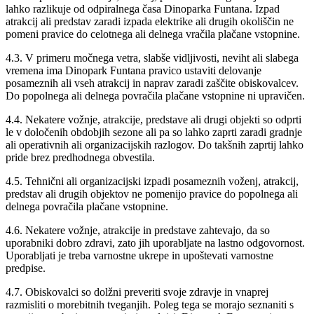
lahko razlikuje od odpiralnega časa Dinoparka Funtana. Izpad
atrakcij ali predstav zaradi izpada elektrike ali drugih okoliščin ne
pomeni pravice do celotnega ali delnega vračila plačane vstopnine.
4.3. V primeru močnega vetra, slabše vidljivosti, neviht ali slabega
vremena ima Dinopark Funtana pravico ustaviti delovanje
posameznih ali vseh atrakcij in naprav zaradi zaščite obiskovalcev.
Do popolnega ali delnega povračila plačane vstopnine ni upravičen.
4.4. Nekatere vožnje, atrakcije, predstave ali drugi objekti so odprti
le v določenih obdobjih sezone ali pa so lahko zaprti zaradi gradnje
ali operativnih ali organizacijskih razlogov. Do takšnih zaprtij lahko
pride brez predhodnega obvestila.
4.5. Tehnični ali organizacijski izpadi posameznih voženj, atrakcij,
predstav ali drugih objektov ne pomenijo pravice do popolnega ali
delnega povračila plačane vstopnine.
4.6. Nekatere vožnje, atrakcije in predstave zahtevajo, da so
uporabniki dobro zdravi, zato jih uporabljate na lastno odgovornost.
Uporabljati je treba varnostne ukrepe in upoštevati varnostne
predpise.
4.7. Obiskovalci so dolžni preveriti svoje zdravje in vnaprej
razmisliti o morebitnih tveganjih. Poleg tega se morajo seznaniti s