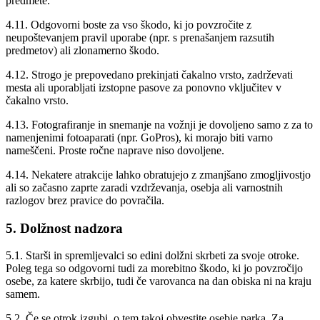
predmete.
4.11. Odgovorni boste za vso škodo, ki jo povzročite z
neupoštevanjem pravil uporabe (npr. s prenašanjem razsutih
predmetov) ali zlonamerno škodo.
4.12. Strogo je prepovedano prekinjati čakalno vrsto, zadrževati
mesta ali uporabljati izstopne pasove za ponovno vključitev v
čakalno vrsto.
4.13. Fotografiranje in snemanje na vožnji je dovoljeno samo z za to
namenjenimi fotoaparati (npr. GoPros), ki morajo biti varno
nameščeni. Proste ročne naprave niso dovoljene.
4.14. Nekatere atrakcije lahko obratujejo z zmanjšano zmogljivostjo
ali so začasno zaprte zaradi vzdrževanja, osebja ali varnostnih
razlogov brez pravice do povračila.
5. Dolžnost nadzora
5.1. Starši in spremljevalci so edini dolžni skrbeti za svoje otroke.
Poleg tega so odgovorni tudi za morebitno škodo, ki jo povzročijo
osebe, za katere skrbijo, tudi če varovanca na dan obiska ni na kraju
samem.
5.2. Če se otrok izgubi, o tem takoj obvestite osebje parka. Za