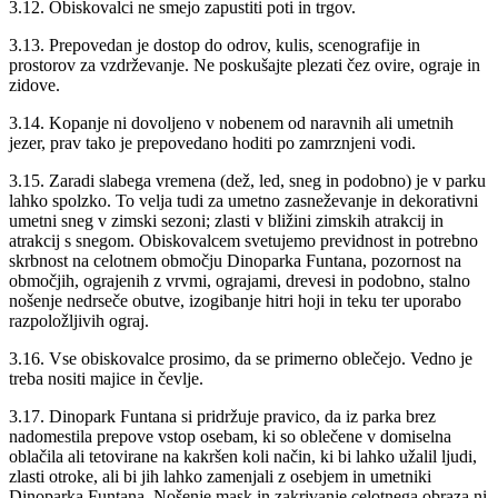
3.12. Obiskovalci ne smejo zapustiti poti in trgov.
3.13. Prepovedan je dostop do odrov, kulis, scenografije in
prostorov za vzdrževanje. Ne poskušajte plezati čez ovire, ograje in
zidove.
3.14. Kopanje ni dovoljeno v nobenem od naravnih ali umetnih
jezer, prav tako je prepovedano hoditi po zamrznjeni vodi.
3.15. Zaradi slabega vremena (dež, led, sneg in podobno) je v parku
lahko spolzko. To velja tudi za umetno zasneževanje in dekorativni
umetni sneg v zimski sezoni; zlasti v bližini zimskih atrakcij in
atrakcij s snegom. Obiskovalcem svetujemo previdnost in potrebno
skrbnost na celotnem območju Dinoparka Funtana, pozornost na
območjih, ograjenih z vrvmi, ograjami, drevesi in podobno, stalno
nošenje nedrseče obutve, izogibanje hitri hoji in teku ter uporabo
razpoložljivih ograj.
3.16. Vse obiskovalce prosimo, da se primerno oblečejo. Vedno je
treba nositi majice in čevlje.
3.17. Dinopark Funtana si pridržuje pravico, da iz parka brez
nadomestila prepove vstop osebam, ki so oblečene v domiselna
oblačila ali tetovirane na kakršen koli način, ki bi lahko užalil ljudi,
zlasti otroke, ali bi jih lahko zamenjali z osebjem in umetniki
Dinoparka Funtana. Nošenje mask in zakrivanje celotnega obraza ni