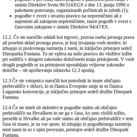
smislu Direktive Sveta 90/314/EGS z dne 13. junija 1990 o
paketnem potovanju, organiziranih počitnicah in izletih (1);
pogodbe v zvezi s stvarno pravico na nepremičnini ali z
najemom ali zakupom nepremičnine, razen pogodb v zvezi s
časovnim zakupom v smislu Direktive 94/47/ES.
12.2. Če ste naročilo oddali kot trgovec, pravna oseba javnega prava
ali posebni sklad javnega prava, je kraj izvajanja vseh storitev, ki
izhajajo iz poslovnega razmerja z nami, in izključno pristojen sedež
Dinoparka Funtana. To ne vpliva na našo pravico do vložitve tožbe
pri sodišču v drugem zakonsko določenem kraju pristojnosti. V vseh
drugih pogledih se za pristojnost uporabljajo veljavne zakonske
določbe – ob upoštevanju odstavka 12.3 spodaj.
12.3 Če ste vstopnico naročili kot potrošnik in imate običajno
prebivališče v državi, ki ni članica Evropske unije in ni članica
Luganske konvencije, je izključno pristojen sedež družbe Dinopark
Funtana.
12.4 Če ste imeli ob sklenitvi te pogodbe stalno ali običajno
prebivališče na Hrvaškem in ste ga v času, ko smo vložili tožbo,
preselili iz Hrvaške ali pa vaše stalno ali običajno prebivališče v tem
času ni znano, je za vse spore, ki izhajajo iz pogodbenega razmerja
med nami in so z njim povezani, pristojen sedež družbe Dinopark
Funtana.