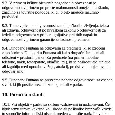
9.2. V primeru kršitve bistvenih pogodbenih obveznosti je
odgovornost v primeru preproste malomarnosti omejena na škodo,
značilno za tovrstne pogodbe, ki bi jo bilo mogoče razumno
predvideti.
9.3. To ne vpliva na odgovornost zaradi poškodbe življenja, telesa
ali zdravja, odgovornost po hrvaškem zakonu o odgovornosti za
izdelke, odgovornost v primeru goljufivo prikritih napak in
odgovornost v primeru garancije za lastnosti predmeta.
9.4. Dinopark Funtana ne odgovarja za predmete, ki so izročeni
zaposlenim v Dinoparku Funtana ali kako drugače shranjeni ali
odloženi v prostorih parka. Za predmete (na primer mobilne
telefone, nakit, fotoaparate, oblačila itd.), ki se poškodujejo, uničijo
ali izgubijo med uporabo vožnje, atrakcij, predstav ali objektov, ne
odgovarjamo.
9.5. Dinopark Funtana ne prevzema nobene odgovornosti za osebne
stvari, ki jih pustite brez nadzora kjer koli v parku.
10. Poročila o škodi
10.1. Vsi objekti v parku so skrbno vzdrževani in nadzorovani. Če
kljub temu utrpite kakršno koli škodo ali poškodbo brez vaše krivde,
to sporočite informacijski pisarni, preden zapustite park. Prav tako