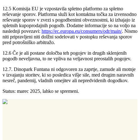
12.5 Komisija EU je vzpostavila spletno platformo za spletno
reševanje sporov. Platforma služi kot kontaktna točka za izvensodno
reševanje sporov v zvezi s pogodbenimi obveznostmi, ki izhajajo iz
spletnih kupoprodajnih pogodb. Dodatne informacije so na voljo na
naslednji povezavi:
https://ec.europa.eu/consumers/odr/main/
. Nismo
niti pripravljeni niti dolžni sodelovati v postopku reševanja sporov
pred potrošniško arbitražo.
12.6 Če je ali postane določba teh pogojev in drugih sklenjenih
pogodb neveljavna, to ne vpliva na veljavnost preostalih pogojev.
12.7. Dinopark Funtana ni odgovoren za zaprtje, zamude ali motnje
v izvajanju storitev, ki so posledica višje sile, med drugim naravnih
nesreč, pandemij, vladnih omejitev ali nepredvidenih dogodkov.
Status: marec 2025, lahko se spremeni.