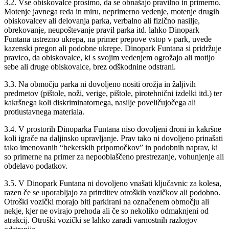
3.2. Vse obiskovalce prosimo, da se obnašajo pravilno in primerno.
Motenje javnega reda in miru, neprimerno vedenje, motenje drugih
obiskovalcev ali delovanja parka, verbalno ali fizično nasilje,
obrekovanje, neupoštevanje pravil parka itd. lahko Dinopark
Funtana ustrezno ukrepa, na primer prepove vstop v park, uvede
kazenski pregon ali podobne ukrepe. Dinopark Funtana si pridržuje
pravico, da obiskovalce, ki s svojim vedenjem ogrožajo ali motijo
sebe ali druge obiskovalce, brez odškodnine odstrani.
3.3. Na območju parka ni dovoljeno nositi orožja in žaljivih
predmetov (pištole, noži, verige, pištole, pirotehnični izdelki itd.) ter
kakršnega koli diskriminatornega, nasilje poveličujočega ali
protiustavnega materiala.
3.4. V prostorih Dinoparka Funtana niso dovoljeni droni in kakršne
koli igrače na daljinsko upravljanje. Prav tako ni dovoljeno prinašati
tako imenovanih “hekerskih pripomočkov” in podobnih naprav, ki
so primerne na primer za nepooblaščeno prestrezanje, vohunjenje ali
obdelavo podatkov.
3.5. V Dinopark Funtana ni dovoljeno vnašati ključavnic za kolesa,
razen če se uporabljajo za pritrditev otroških vozičkov ali podobno.
Otroški vozički morajo biti parkirani na označenem območju ali
nekje, kjer ne ovirajo prehoda ali če so nekoliko odmaknjeni od
atrakcij. Otroški vozički se lahko zaradi varnostnih razlogov