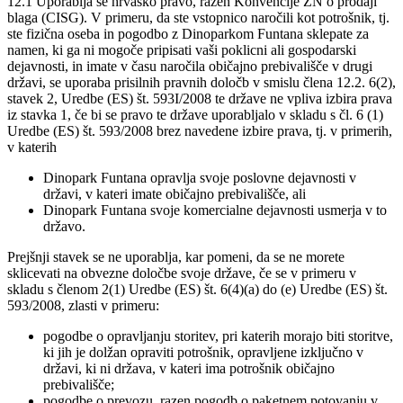
12.1 Uporablja se hrvaško pravo, razen Konvencije ZN o prodaji
blaga (CISG). V primeru, da ste vstopnico naročili kot potrošnik, tj.
ste fizična oseba in pogodbo z Dinoparkom Funtana sklepate za
namen, ki ga ni mogoče pripisati vaši poklicni ali gospodarski
dejavnosti, in imate v času naročila običajno prebivališče v drugi
državi, se uporaba prisilnih pravnih določb v smislu člena 12.2. 6(2),
stavek 2, Uredbe (ES) št. 593I/2008 te države ne vpliva izbira prava
iz stavka 1, če bi se pravo te države uporabljalo v skladu s čl. 6 (1)
Uredbe (ES) št. 593/2008 brez navedene izbire prava, tj. v primerih,
v katerih
Dinopark Funtana opravlja svoje poslovne dejavnosti v
državi, v kateri imate običajno prebivališče, ali
Dinopark Funtana svoje komercialne dejavnosti usmerja v to
državo.
Prejšnji stavek se ne uporablja, kar pomeni, da se ne morete
sklicevati na obvezne določbe svoje države, če se v primeru v
skladu s členom 2(1) Uredbe (ES) št. 6(4)(a) do (e) Uredbe (ES) št.
593/2008, zlasti v primeru:
pogodbe o opravljanju storitev, pri katerih morajo biti storitve,
ki jih je dolžan opraviti potrošnik, opravljene izključno v
državi, ki ni država, v kateri ima potrošnik običajno
prebivališče;
pogodbe o prevozu, razen pogodb o paketnem potovanju v