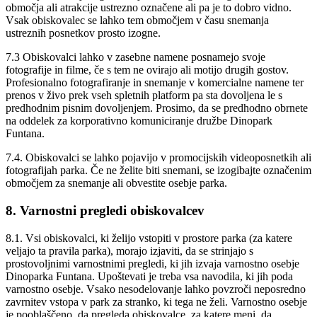
območja ali atrakcije ustrezno označene ali pa je to dobro vidno.
Vsak obiskovalec se lahko tem območjem v času snemanja
ustreznih posnetkov prosto izogne.
7.3 Obiskovalci lahko v zasebne namene posnamejo svoje
fotografije in filme, če s tem ne ovirajo ali motijo drugih gostov.
Profesionalno fotografiranje in snemanje v komercialne namene ter
prenos v živo prek vseh spletnih platform pa sta dovoljena le s
predhodnim pisnim dovoljenjem. Prosimo, da se predhodno obrnete
na oddelek za korporativno komuniciranje družbe Dinopark
Funtana.
7.4. Obiskovalci se lahko pojavijo v promocijskih videoposnetkih ali
fotografijah parka. Če ne želite biti snemani, se izogibajte označenim
območjem za snemanje ali obvestite osebje parka.
8. Varnostni pregledi obiskovalcev
8.1. Vsi obiskovalci, ki želijo vstopiti v prostore parka (za katere
veljajo ta pravila parka), morajo izjaviti, da se strinjajo s
prostovoljnimi varnostnimi pregledi, ki jih izvaja varnostno osebje
Dinoparka Funtana. Upoštevati je treba vsa navodila, ki jih poda
varnostno osebje. Vsako nesodelovanje lahko povzroči neposredno
zavrnitev vstopa v park za stranko, ki tega ne želi. Varnostno osebje
je pooblaščeno, da pregleda obiskovalce, za katere meni, da