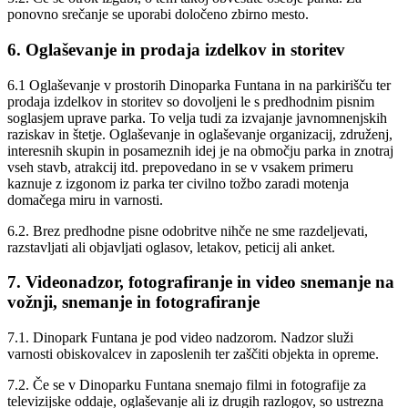
ponovno srečanje se uporabi določeno zbirno mesto.
6. Oglaševanje in prodaja izdelkov in storitev
6.1 Oglaševanje v prostorih Dinoparka Funtana in na parkirišču ter
prodaja izdelkov in storitev so dovoljeni le s predhodnim pisnim
soglasjem uprave parka. To velja tudi za izvajanje javnomnenjskih
raziskav in štetje. Oglaševanje in oglaševanje organizacij, združenj,
interesnih skupin in posameznih idej je na območju parka in znotraj
vseh stavb, atrakcij itd. prepovedano in se v vsakem primeru
kaznuje z izgonom iz parka ter civilno tožbo zaradi motenja
domačega miru in varnosti.
6.2. Brez predhodne pisne odobritve nihče ne sme razdeljevati,
razstavljati ali objavljati oglasov, letakov, peticij ali anket.
7. Videonadzor, fotografiranje in video snemanje na
vožnji, snemanje in fotografiranje
7.1. Dinopark Funtana je pod video nadzorom. Nadzor služi
varnosti obiskovalcev in zaposlenih ter zaščiti objekta in opreme.
7.2. Če se v Dinoparku Funtana snemajo filmi in fotografije za
televizijske oddaje, oglaševanje ali iz drugih razlogov, so ustrezna