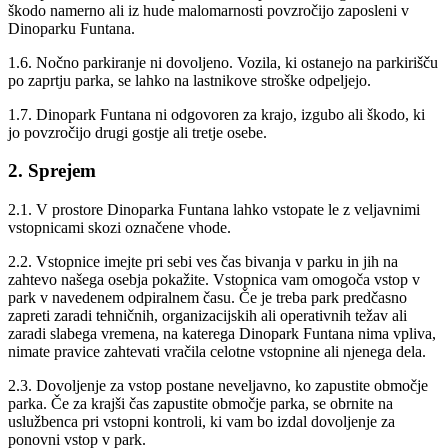
škodo namerno ali iz hude malomarnosti povzročijo zaposleni v
Dinoparku Funtana.
1.6. Nočno parkiranje ni dovoljeno. Vozila, ki ostanejo na parkirišču
po zaprtju parka, se lahko na lastnikove stroške odpeljejo.
1.7. Dinopark Funtana ni odgovoren za krajo, izgubo ali škodo, ki
jo povzročijo drugi gostje ali tretje osebe.
2. Sprejem
2.1. V prostore Dinoparka Funtana lahko vstopate le z veljavnimi
vstopnicami skozi označene vhode.
2.2. Vstopnice imejte pri sebi ves čas bivanja v parku in jih na
zahtevo našega osebja pokažite. Vstopnica vam omogoča vstop v
park v navedenem odpiralnem času. Če je treba park predčasno
zapreti zaradi tehničnih, organizacijskih ali operativnih težav ali
zaradi slabega vremena, na katerega Dinopark Funtana nima vpliva,
nimate pravice zahtevati vračila celotne vstopnine ali njenega dela.
2.3. Dovoljenje za vstop postane neveljavno, ko zapustite območje
parka. Če za krajši čas zapustite območje parka, se obrnite na
uslužbenca pri vstopni kontroli, ki vam bo izdal dovoljenje za
ponovni vstop v park.