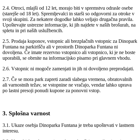
2.4. Otroci, mlajši od 12 let, morajo biti v spremstvu odrasle osebe
(starejše od 18 let). Spremljevalci in starši so odgovorni za otroke v
svoji skupini. Za nekatere dogodke lahko veljajo drugačna pravila.
Upoštevajte ustrezne informacije, ki jih najdete v naših brošurah, na
spletu in pri naših uslužbencih.
2.5. Prodaja kuponov, vstopnic ali brezplačnih vstopnic za Dinopark
Funtana na parkirišču ali v prostorih Dinoparka Funtana ni
dovoljena. Če imate rezervno vstopnico ali vstopnico, ki je ne boste
uporabili, se obrnite na informacijsko pisarno pri glavnem vhodu.
2.6. Vstopnic ni mogoče zamenjati in jih ni dovoljeno preprodajati.
2.7. Če se mora park zapreti zaradi slabega vremena, obratovalnih
ali varnostnih težav, se vstopnine ne vračajo, vendar lahko uprava
po lastni presoji ponudi kupone za ponovni vstop.
3. Splošna varnost
3.1. Ukaze osebja Dinoparka Funtana je treba upoštevati v lastnem
interesu.