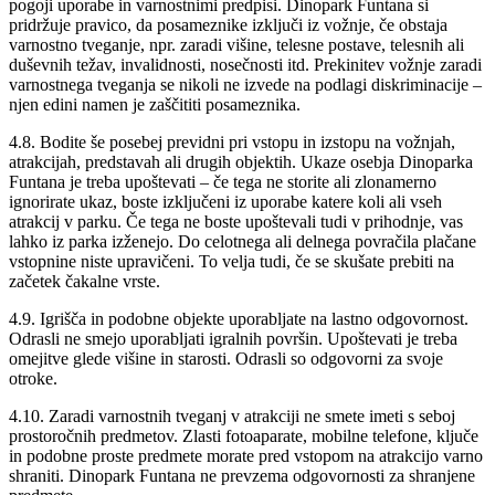
pogoji uporabe in varnostnimi predpisi. Dinopark Funtana si
pridržuje pravico, da posameznike izključi iz vožnje, če obstaja
varnostno tveganje, npr. zaradi višine, telesne postave, telesnih ali
duševnih težav, invalidnosti, nosečnosti itd. Prekinitev vožnje zaradi
varnostnega tveganja se nikoli ne izvede na podlagi diskriminacije –
njen edini namen je zaščititi posameznika.
4.8. Bodite še posebej previdni pri vstopu in izstopu na vožnjah,
atrakcijah, predstavah ali drugih objektih. Ukaze osebja Dinoparka
Funtana je treba upoštevati – če tega ne storite ali zlonamerno
ignorirate ukaz, boste izključeni iz uporabe katere koli ali vseh
atrakcij v parku. Če tega ne boste upoštevali tudi v prihodnje, vas
lahko iz parka izženejo. Do celotnega ali delnega povračila plačane
vstopnine niste upravičeni. To velja tudi, če se skušate prebiti na
začetek čakalne vrste.
4.9. Igrišča in podobne objekte uporabljate na lastno odgovornost.
Odrasli ne smejo uporabljati igralnih površin. Upoštevati je treba
omejitve glede višine in starosti. Odrasli so odgovorni za svoje
otroke.
4.10. Zaradi varnostnih tveganj v atrakciji ne smete imeti s seboj
prostoročnih predmetov. Zlasti fotoaparate, mobilne telefone, ključe
in podobne proste predmete morate pred vstopom na atrakcijo varno
shraniti. Dinopark Funtana ne prevzema odgovornosti za shranjene