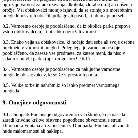
ogrožajo varnost zaradi uživanja alkohola, zlorabe drog ali nošenja
orožja. Vsi obiskovalci morajo izjaviti, da se strinjajo z morebitnim
pregledom svojih oblačil, prtljage ali posod, ki jih imajo pri sebi.
8.2. Varnostno osebje je pooblaščeno, da iz okolice parka prepove
vstop obiskovalcem, ki bi lahko ogrožali varnost.
8.3. Enako velja za obiskovalce, ki nočejo dati sebe ali svoje osebne
predmete v varnostni pregled. Poleg tega je varnostno osebje
pooblaščeno, da zaseže vse predmete, za katere meni, da niso v
skladu s pravili parka (npr. droge, orožje itd.).
8.4. Varnostno osebje je pooblaščeno za naključne varnostne
preglede obiskovalcev, ki so že v prostorih parka.
8.5. Velike torbe in nahrbtniki so lahko predmet varnostnega
pregleda.
9. Omejitev odgovornosti
9.1. Dinopark Funtana je odgovoren za vso škodo, ki je nastala
zaradi krivdne kršitve bistvene pogodbene obveznosti s strani
Dinoparka Funtana ali zaposlenih v Dinoparku Funtana ali zaradi
hude malomarnosti ali naklepa.