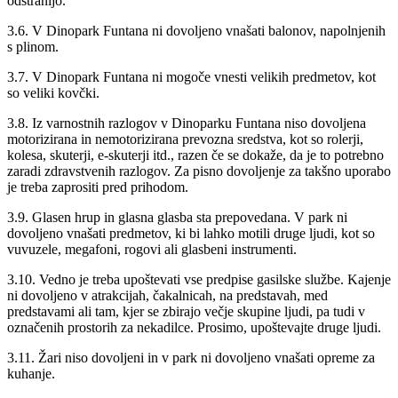
odstranijo.
3.6. V Dinopark Funtana ni dovoljeno vnašati balonov, napolnjenih
s plinom.
3.7. V Dinopark Funtana ni mogoče vnesti velikih predmetov, kot
so veliki kovčki.
3.8. Iz varnostnih razlogov v Dinoparku Funtana niso dovoljena
motorizirana in nemotorizirana prevozna sredstva, kot so rolerji,
kolesa, skuterji, e-skuterji itd., razen če se dokaže, da je to potrebno
zaradi zdravstvenih razlogov. Za pisno dovoljenje za takšno uporabo
je treba zaprositi pred prihodom.
3.9. Glasen hrup in glasna glasba sta prepovedana. V park ni
dovoljeno vnašati predmetov, ki bi lahko motili druge ljudi, kot so
vuvuzele, megafoni, rogovi ali glasbeni instrumenti.
3.10. Vedno je treba upoštevati vse predpise gasilske službe. Kajenje
ni dovoljeno v atrakcijah, čakalnicah, na predstavah, med
predstavami ali tam, kjer se zbirajo večje skupine ljudi, pa tudi v
označenih prostorih za nekadilce. Prosimo, upoštevajte druge ljudi.
3.11. Žari niso dovoljeni in v park ni dovoljeno vnašati opreme za
kuhanje.