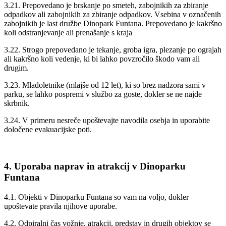
3.21. Prepovedano je brskanje po smeteh, zabojnikih za zbiranje
odpadkov ali zabojnikih za zbiranje odpadkov. Vsebina v označenih
zabojnikih je last družbe Dinopark Funtana. Prepovedano je kakršno
koli odstranjevanje ali prenašanje s kraja
3.22. Strogo prepovedano je tekanje, groba igra, plezanje po ograjah
ali kakršno koli vedenje, ki bi lahko povzročilo škodo vam ali
drugim.
3.23. Mladoletnike (mlajše od 12 let), ki so brez nadzora sami v
parku, se lahko pospremi v službo za goste, dokler se ne najde
skrbnik.
3.24. V primeru nesreče upoštevajte navodila osebja in uporabite
določene evakuacijske poti.
4. Uporaba naprav in atrakcij v Dinoparku
Funtana
4.1. Objekti v Dinoparku Funtana so vam na voljo, dokler
upoštevate pravila njihove uporabe.
4.2. Odpiralni čas vožnje, atrakcij, predstav in drugih objektov se