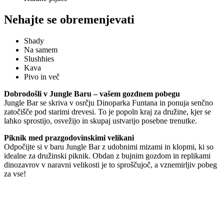
Nehajte se obremenjevati
Shady
Na samem
Slushhies
Kava
Pivo in več
Dobrodošli v Jungle Baru – vašem gozdnem pobegu
Jungle Bar se skriva v osrčju Dinoparka Funtana in ponuja senčno
zatočišče pod starimi drevesi. To je popoln kraj za družine, kjer se
lahko sprostijo, osvežijo in skupaj ustvarijo posebne trenutke.
Piknik med prazgodovinskimi velikani
Odpočijte si v baru Jungle Bar z udobnimi mizami in klopmi, ki so
idealne za družinski piknik. Obdan z bujnim gozdom in replikami
dinozavrov v naravni velikosti je to sproščujoč, a vznemirljiv pobeg
za vse!