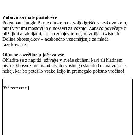
Zabava za male pustolovce
Poleg bara Jungle Bar je otrokom na voljo igrišče s peskovnikom,
mini vrvnimi mostovi in dinozavri za vožnjo. Zabavo povečajte z
bližnjimi atrakcijami, kot so zmajev tobogan, vrtiljak twister in
Dolina okostnjakov – neskončno vznemirjenje za mlade
raziskovalce!
Okusne osvežilne pijače za vse
Ohladite se z napitki, uživajte v sveže skuhani kavi ali hladnem
pivu. Od osvežilnih napitkov do slastnega sladoleda – na voljo je
nekaj, kar bo potešilo vsako željo in premagalo poletno vročino!
Več restavracij