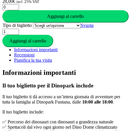
Funtana
28,00
€
incl. 25% VAT
quantità
Biglietti
Dinopark
Aggiungi al carrello
Funtana
quantità
Tipo di biglietto
Svuota
Biglietti
Dinopark
Aggiungi al carrello
Funtana
quantità
Informazioni importanti
Recensioni
Pianifica la tua visita
Informazioni importanti
Il tuo biglietto per il Dinopark include
Il tuo biglietto ti dà accesso a un’intera giornata di avventure per
tutta la famiglia al Dinopark Funtana, dalle
10:00 alle 18:00
.
Il tuo biglietto include:
✅ Percorso dei dinosauri con dinosauri a grandezza naturale
✅ Spettacoli dal vivo ogni giorno nel Dino Dome climatizzato