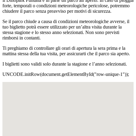
Il Dinopark Funtana è in parte un parco all’aperto. In caso di pioggia
forte, temporali o condizioni meteorologiche pericolose, potremmo
chiudere il parco senza preavviso per motivi di sicurezza.
Se il parco chiude a causa di condizioni meteorologiche avverse, il
tuo biglietto potrà essere utilizzato per un’altra visita durante la
stessa stagione e lo stesso anno selezionati. Non sono previsti
rimborsi in contanti.
Ti preghiamo di controllare gli orari di apertura la sera prima e la
mattina stessa della tua visita, per assicurarti che il parco sia aperto.
I biglietti sono validi solo durante la stagione e l’anno selezionati.
UNCODE.initRow(document.getElementById("row-unique-1"));