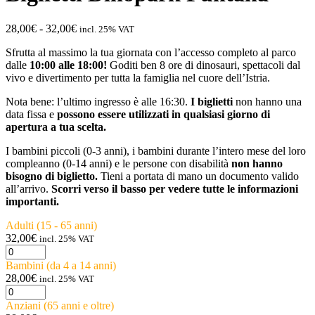
Fascia
28,00
€
-
32,00
€
incl. 25% VAT
di
Sfrutta al massimo la tua giornata con l’accesso completo al parco
prezzo:
dalle
10:00 alle 18:00!
Goditi ben 8 ore di dinosauri, spettacoli dal
da
vivo e divertimento per tutta la famiglia nel cuore dell’Istria.
28,00€
a
Nota bene: l’ultimo ingresso è alle 16:30.
I biglietti
non hanno una
32,00€
data fissa e
possono essere utilizzati in qualsiasi giorno di
apertura a tua scelta.
I bambini piccoli (0-3 anni), i bambini durante l’intero mese del loro
compleanno (0-14 anni) e le persone con disabilità
non hanno
bisogno di biglietto.
Tieni a portata di mano un documento valido
all’arrivo.
Scorri verso il basso per vedere tutte le informazioni
importanti.
Adulti (15 - 65 anni)
32,00
€
incl. 25% VAT
Biglietti
Dinopark
Bambini (da 4 a 14 anni)
Funtana
28,00
€
incl. 25% VAT
quantità
Biglietti
Dinopark
Anziani (65 anni e oltre)