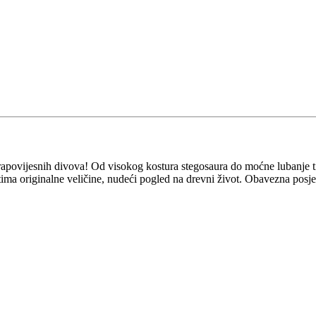
prapovijesnih divova! Od visokog kostura stegosaura do moćne lubanje ti
ima originalne veličine, nudeći pogled na drevni život. Obavezna posjeta