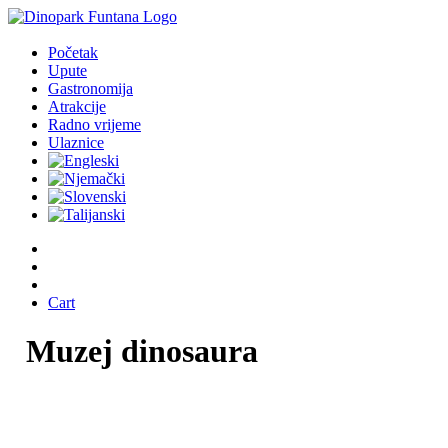
Početak
Upute
Gastronomija
Atrakcije
Radno vrijeme
Ulaznice
Cart
Muzej
dinosaura