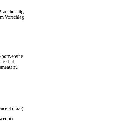
ranche tätig
nem Vorschlag
Sportvereine
ug sind,
ements zu
ncept d.o.o):
recht: