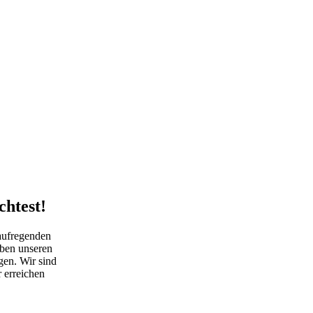
chtest!
aufregenden
aben unseren
gen. Wir sind
 erreichen