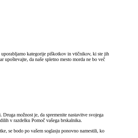
uporabljamo kategorije piškotkov in vtičnikov, ki ste jih
ar upoštevajte, da naše spletno mesto morda ne bo več
ti. Druga možnost je, da spremenite nastavitve svojega
vodilih v razdelku Pomoč vašega brskalnika.
otke, se bodo po vašem soglasju ponovno namestili, ko