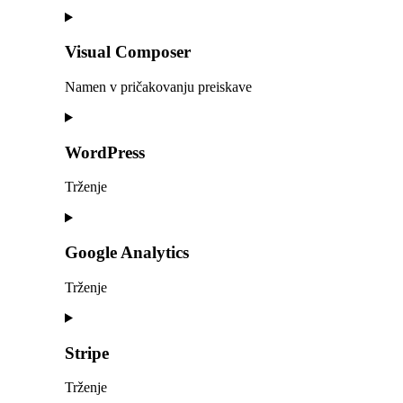
Consent
to
service
Visual Composer
klaviyo
Namen v pričakovanju preiskave
Consent
to
service
WordPress
visual-
composer
Trženje
Consent
to
service
Google Analytics
wordpress
Trženje
Consent
to
service
Stripe
google-
analytics
Trženje