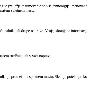
ogije (za lažje razumevanje so vse tehnologije imenovane
a našem spletnem mestu.
računalnika ali druge naprave. V njej shranjene informacije
ašem strežniku ali v vaši napravi.
remljanje prometa na spletnem mestu. Slednje poteka preko