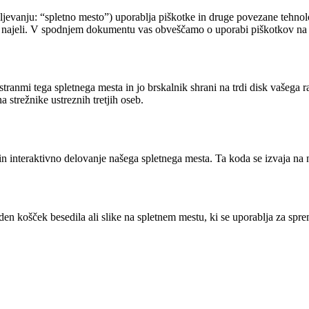
ljevanju: “spletno mesto”) uporablja piškotke in druge povezane tehnol
 jih najeli. V spodnjem dokumentu vas obveščamo o uporabi piškotkov n
 stranmi tega spletnega mesta in jo brskalnik shrani na trdi disk vašega 
 strežnike ustreznih tretjih oseb.
in interaktivno delovanje našega spletnega mesta. Ta koda se izvaja na n
viden košček besedila ali slike na spletnem mestu, ki se uporablja za sp