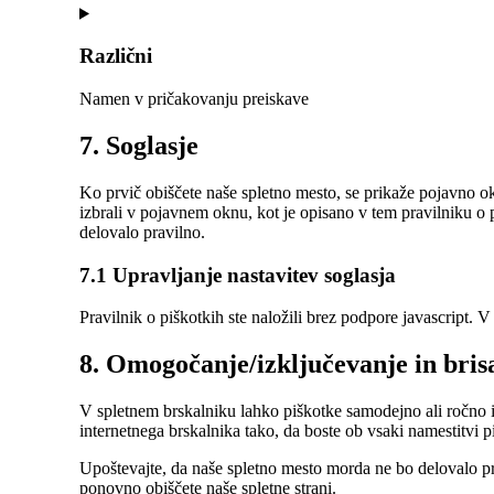
Consent
to
service
Različni
google-
maps
Namen v pričakovanju preiskave
Consent
7. Soglasje
to
service
Ko prvič obiščete naše spletno mesto, se prikaže pojavno okn
različni
izbrali v pojavnem oknu, kot je opisano v tem pravilniku o
delovalo pravilno.
7.1 Upravljanje nastavitev soglasja
Pravilnik o piškotkih ste naložili brez podpore javascript.
8. Omogočanje/izključevanje in bris
V spletnem brskalniku lahko piškotke samodejno ali ročno iz
internetnega brskalnika tako, da boste ob vsaki namestitvi 
Upoštevajte, da naše spletno mesto morda ne bo delovalo pr
ponovno obiščete naše spletne strani.