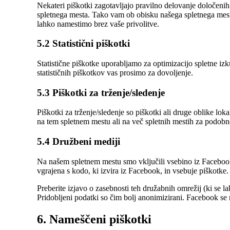
Nekateri piškotki zagotavljajo pravilno delovanje določeni
spletnega mesta. Tako vam ob obisku našega spletnega mesta 
lahko namestimo brez vaše privolitve.
5.2 Statistični piškotki
Statistične piškotke uporabljamo za optimizacijo spletne iz
statističnih piškotkov vas prosimo za dovoljenje.
5.3 Piškotki za trženje/sledenje
Piškotki za trženje/sledenje so piškotki ali druge oblike lo
na tem spletnem mestu ali na več spletnih mestih za podobn
5.4 Družbeni mediji
Na našem spletnem mestu smo vključili vsebino iz Facebook z
vgrajena s kodo, ki izvira iz Facebook, in vsebuje piškotke
Preberite izjavo o zasebnosti teh družabnih omrežij (ki se l
Pridobljeni podatki so čim bolj anonimizirani. Facebook s
6. Nameščeni piškotki