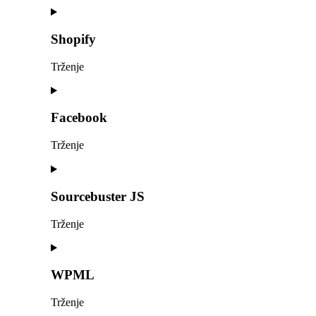
Consent
to
service
Shopify
stripe
Trženje
Consent
to
service
Facebook
shopify
Trženje
Consent
to
service
Sourcebuster JS
facebook
Trženje
Consent
to
service
WPML
sourcebuster-
js
Trženje