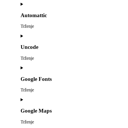
Consent
to
service
Automattic
wpml
Trženje
Consent
to
service
Uncode
automattic
Trženje
Consent
to
service
Google Fonts
uncode
Trženje
Consent
to
service
Google Maps
google-
fonts
Trženje