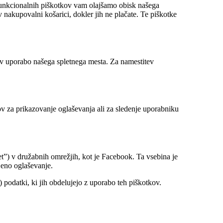
 funkcionalnih piškotkov vam olajšamo obisk našega
 nakupovalni košarici, dokler jih ne plačate. Te piškotke
d v uporabo našega spletnega mesta. Za namestitev
lov za prikazovanje oglaševanja ali za sledenje uporabniku
et”) v družabnih omrežjih, kot je Facebook. Ta vsebina je
jeno oglaševanje.
) podatki, ki jih obdelujejo z uporabo teh piškotkov.