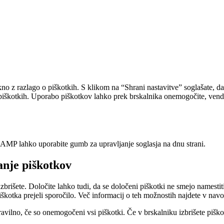
o z razlago o piškotkih. S klikom na “Shrani nastavitve” soglašate, da 
 piškotkih. Uporabo piškotkov lahko prek brskalnika onemogočite, vend
 V AMP lahko uporabite gumb za upravljanje soglasja na dnu strani.
anje piškotkov
brišete. Določite lahko tudi, da se določeni piškotki ne smejo namesti
piškotka prejeli sporočilo. Več informacij o teh možnostih najdete v na
avilno, če so onemogočeni vsi piškotki. Če v brskalniku izbrišete pišk