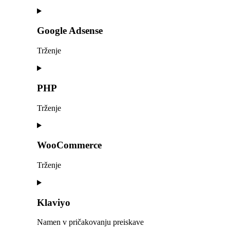
Google Adsense
Trženje
Consent
to
service
PHP
google-
adsense
Trženje
Consent
to
service
WooCommerce
php
Trženje
Consent
to
service
Klaviyo
woocommerce
Namen v pričakovanju preiskave