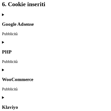
6. Cookie inseriti
Google Adsense
Pubblicità
Consent
to
service
PHP
google-
adsense
Pubblicità
Consent
to
service
WooCommerce
php
Pubblicità
Consent
to
service
Klaviyo
woocommerce