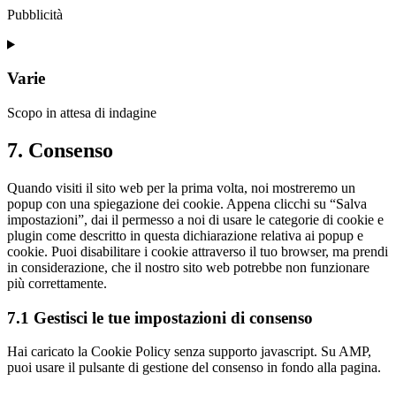
fonts
Pubblicità
Consent
to
service
Varie
google-
maps
Scopo in attesa di indagine
Consent
7. Consenso
to
service
Quando visiti il sito web per la prima volta, noi mostreremo un
varie
popup con una spiegazione dei cookie. Appena clicchi su “Salva
impostazioni”, dai il permesso a noi di usare le categorie di cookie e
plugin come descritto in questa dichiarazione relativa ai popup e
cookie. Puoi disabilitare i cookie attraverso il tuo browser, ma prendi
in considerazione, che il nostro sito web potrebbe non funzionare
più correttamente.
7.1 Gestisci le tue impostazioni di consenso
Hai caricato la Cookie Policy senza supporto javascript. Su AMP,
puoi usare il pulsante di gestione del consenso in fondo alla pagina.