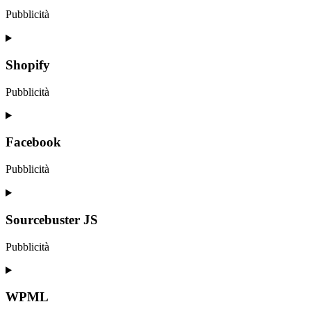
analytics
Pubblicità
Consent
to
service
Shopify
stripe
Pubblicità
Consent
to
service
Facebook
shopify
Pubblicità
Consent
to
service
Sourcebuster JS
facebook
Pubblicità
Consent
to
service
WPML
sourcebuster-