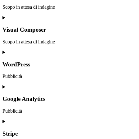
Scopo in attesa di indagine
Consent
to
service
Visual Composer
klaviyo
Scopo in attesa di indagine
Consent
to
service
WordPress
visual-
composer
Pubblicità
Consent
to
service
Google Analytics
wordpress
Pubblicità
Consent
to
service
Stripe
google-