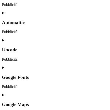
js
Pubblicità
Consent
to
service
Automattic
wpml
Pubblicità
Consent
to
service
Uncode
automattic
Pubblicità
Consent
to
service
Google Fonts
uncode
Pubblicità
Consent
to
service
Google Maps
google-