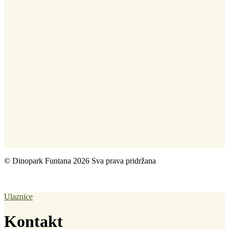
© Dinopark Funtana 2026 Sva prava pridržana
.
Uvjeti korištenja
|
Impresum
|
Pravila privatnosti
|
Izrada web stranice tvrtke Best
Presented
Ulaznice
Kontakt