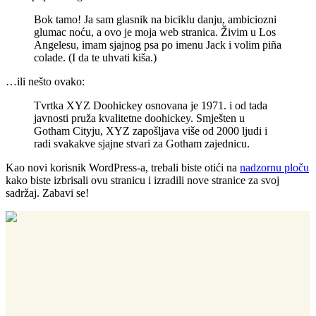
Bok tamo! Ja sam glasnik na biciklu danju, ambiciozni
glumac noću, a ovo je moja web stranica. Živim u Los
Angelesu, imam sjajnog psa po imenu Jack i volim piña
colade. (I da te uhvati kiša.)
…ili nešto ovako:
Tvrtka XYZ Doohickey osnovana je 1971. i od tada
javnosti pruža kvalitetne doohickey. Smješten u
Gotham Cityju, XYZ zapošljava više od 2000 ljudi i
radi svakakve sjajne stvari za Gotham zajednicu.
Kao novi korisnik WordPress-a, trebali biste otići na
nadzornu ploču
kako biste izbrisali ovu stranicu i izradili nove stranice za svoj
sadržaj. Zabavi se!