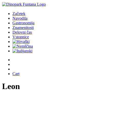
Začetek
Navodila
Gastronomija
Znamenitosti
Delovni čas
Vstopnice
Cart
Leon