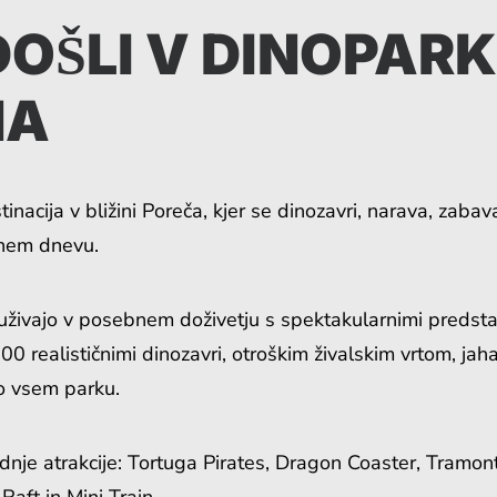
OŠLI V DINOPAR
NA
nacija v bližini Poreča, kjer se dinozavri, narava, zabav
bnem dnevu.
 uživajo v posebnem doživetju s spektakularnimi predstav
00 realističnimi dinozavri, otroškim živalskim vrtom, jah
o vsem parku.
nje atrakcije: Tortuga Pirates, Dragon Coaster, Tramont