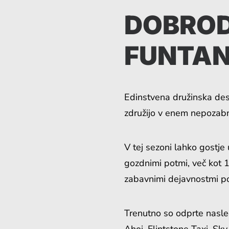
DOBROD
FUNTA
Edinstvena družinska desti
združijo v enem nepoza
V tej sezoni lahko gostje
gozdnimi potmi, več kot 1
zabavnimi dejavnostmi p
Trenutno so odprte nasled