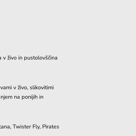
K
a v živo in pustolovščina
ami v živo, slikovitimi
anjem na ponijih in
ana, Twister Fly, Pirates