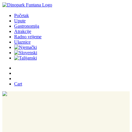
Početak
Upute
Gastronomija
Atrakcije
Radno vrijeme
Ulaznice
Cart