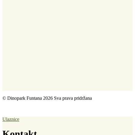
© Dinopark Funtana 2026 Sva prava pridržana
.
Uvjeti korištenja
|
Impresum
|
Pravila privatnosti
|
Izrada web stranice tvrtke Best
Presented
Ulaznice
Kontakt